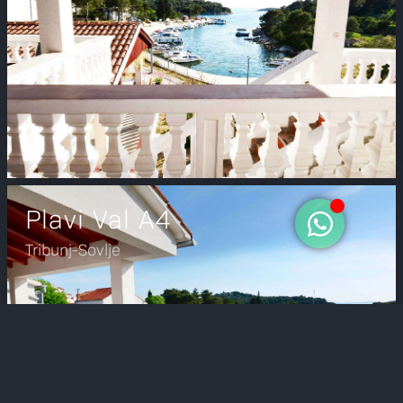
Plavi Val A4
Tribunj-Sovlje
Ausgezeichnete Bewertungen
Verifiziert von:
Trustindex